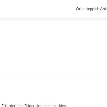
Zum
Inhalt
Orientteppich Ank
springen
.
Erforderliche Felder sind mit
*
markiert