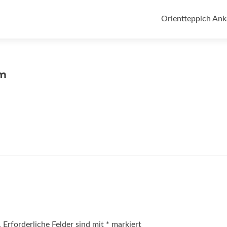
Zum
Inhalt
Orientteppich Ank
springen
-m
.
Erforderliche Felder sind mit
*
markiert