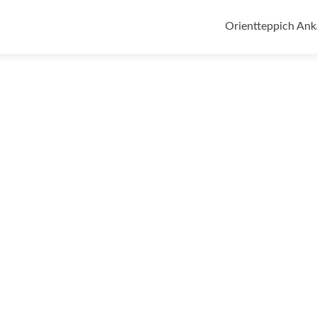
Zum
Inhalt
Orientteppich Ank
springen