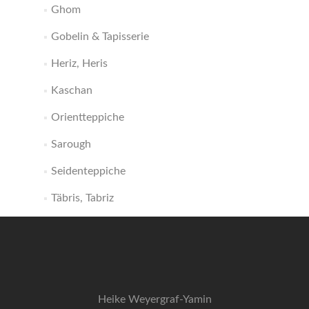
Ghom
Gobelin & Tapisserie
Heriz, Heris
Kaschan
Orientteppiche
Sarough
Seidenteppiche
Täbris, Tabriz
Heike Weyergraf-Yamin