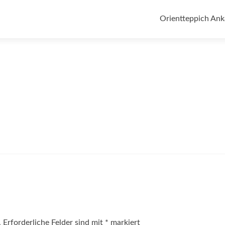
Zum
Inhalt
Orientteppich Ank
springen
.
Erforderliche Felder sind mit
*
markiert