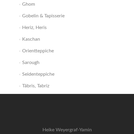
Ghom
Gobelin & Tapisserie
Heriz, Heris
Kaschan
Orientteppiche
Sarough
Seidenteppiche
Täbris, Tabriz
Heike Weyergraf-Yamin