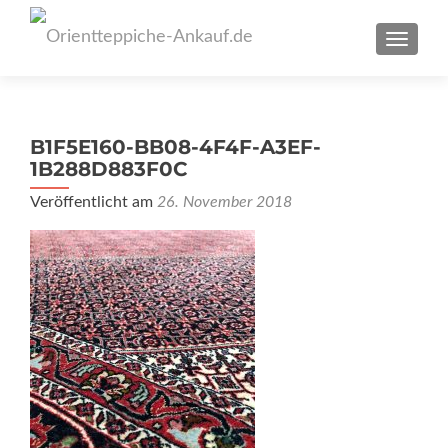
SCHAL
B1F5E160-BB08-4F4F-A3EF-
1B288D883F0C
Veröffentlicht am
26. November 2018