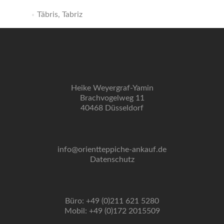
Täbris, Tabriz
Heike Weyergraf-Yamin
Brachvogelweg 11
40468 Düsseldorf
info@orientteppiche-ankauf.de
Datenschutz
Büro: +49 (0)211 621 5280
Mobil: +49 (0)172 2015509