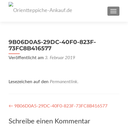
SCHAL
9B06D0A5-29DC-40F0-823F-
73FC8B416577
Veröffentlicht am
3. Februar 2019
Lesezeichen auf den
Permanentlink
.
Artikel-
←
9B06D0A5-29DC-40F0-823F-73FC8B416577
Navigation
Schreibe einen Kommentar