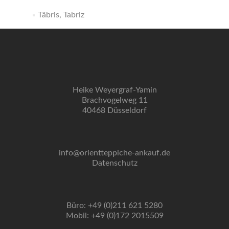
Täbris, Tabriz
Heike Weyergraf-Yamin
Brachvogelweg 11
40468 Düsseldorf
info@orientteppiche-ankauf.de
Datenschutz
Büro: +49 (0)211 621 5280
Mobil: +49 (0)172 2015509