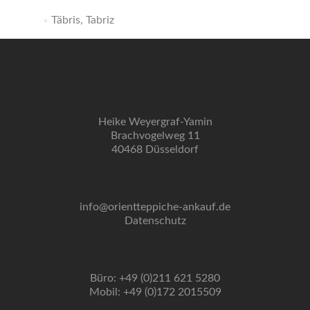
Täbris, Tabriz
Heike Weyergraf-Yamin
Brachvogelweg 11
40468 Düsseldorf
info@orientteppiche-ankauf.de
Datenschutz
Büro: +49 (0)211 621 5280
Mobil: +49 (0)172 2015509