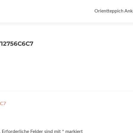
Zum
Inhalt
Orientteppich Ank
springen
712756C6C7
6C7
.
Erforderliche Felder sind mit
*
markiert