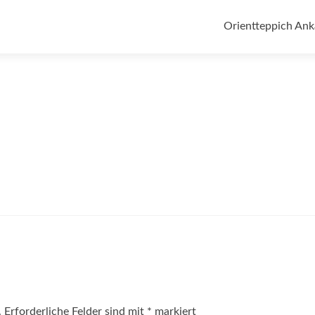
Zum
Inhalt
Orientteppich Ank
springen
.
Erforderliche Felder sind mit
*
markiert