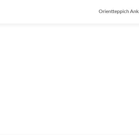
Zum
Inhalt
Orientteppich Ank
springen