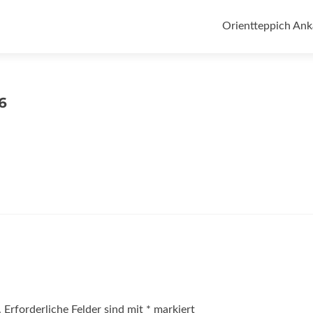
Zum
Inhalt
Orientteppich Ank
springen
6
.
Erforderliche Felder sind mit
*
markiert